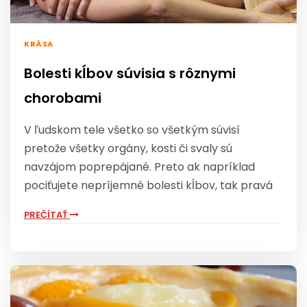
KRÁSA
Bolesti kĺbov súvisia s rôznymi
chorobami
V ľudskom tele všetko so všetkým súvisí
pretože všetky orgány, kosti či svaly sú
navzájom poprepájané. Preto ak napríklad
pociťujete nepríjemné bolesti kĺbov, tak pravá
PREČÍTAŤ