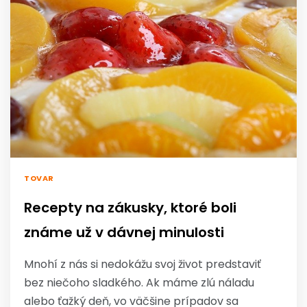
TOVAR
Recepty na zákusky, ktoré boli
známe už v dávnej minulosti
Mnohí z nás si nedokážu svoj život predstaviť
bez niečoho sladkého. Ak máme zlú náladu
alebo ťažký deň, vo väčšine prípadov sa