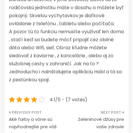
rodičovskú jednotku máte v dosahu a môžete byť
pokojný. Skvelou vychytavkov je diaľkové
ovládanie z telefónu , tabletu alebo počítača.
A pozor tú to funkciu nemusíte využívať len doma
, stačí keď sa budete môcť pripojiť cez obilné
dáta alebo Wifi, sieť. Obraz kľudne môžete
sledovať z kaviarne , z kancelárie , alebo aj zo
služobnej cesty v zahraničí. Jak na to ?
Jednoducho i nainštalujete aplikáciu Habl a tá sa
z pestúnkou spoji .
4.1/5 - (7 votes)
Navigace
Aké farby a vône sú
Zeleninové džúsy pre
pro
najvhodnejšie pre váš
vaše zdravie