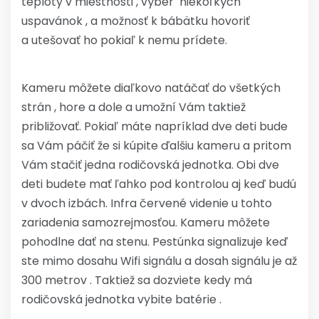
teploty v miestnosti , výber niekoľkých
uspavánok , a možnosť k bábätku hovoriť
a utešovať ho pokiaľ k nemu prídete.
Kameru môžete diaľkovo natáčať do všetkých
strán , hore a dole a umožní Vám taktiež
približovať. Pokiaľ máte napríklad dve deti bude
sa Vám páčiť že si kúpite ďalšiu kameru a pritom
Vám stačiť jedna rodičovská jednotka. Obi dve
deti budete mať ľahko pod kontrolou aj keď budú
v dvoch izbách. Infra červené videnie u tohto
zariadenia samozrejmosťou. Kameru môžete
pohodlne dať na stenu. Pestúnka signalizuje keď
ste mimo dosahu Wifi signálu a dosah signálu je až
300 metrov . Taktiež sa dozviete kedy má
rodičovská jednotka vybite batérie .