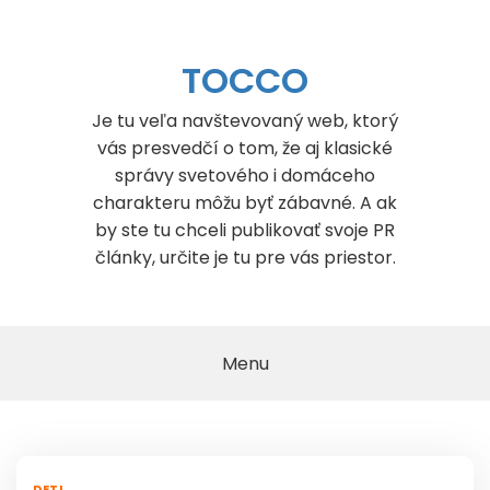
Skip
to
content
TOCCO
Je tu veľa navštevovaný web, ktorý
vás presvedčí o tom, že aj klasické
správy svetového i domáceho
charakteru môžu byť zábavné. A ak
by ste tu chceli publikovať svoje PR
články, určite je tu pre vás priestor.
Menu
DETI