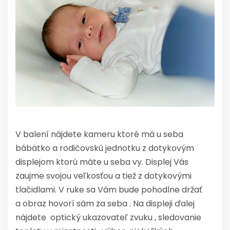
V balení nájdete kameru ktoré má u seba
bábätko a rodičovskú jednotku z dotykovým
displejom ktorú máte u seba vy. Displej Vás
zaujme svojou veľkosťou a tiež z dotykovými
tlačidlami. V ruke sa Vám bude pohodlne držať
a obraz hovorí sám za seba . Na displeji ďalej
nájdete optický ukazovateľ zvuku , sledovanie