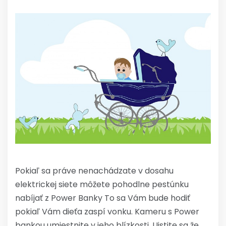
Pokiaľ sa práve nenachádzate v dosahu
elektrickej siete môžete pohodlne pestúnku
nabíjať z Power Banky To sa Vám bude hodiť
pokiaľ Vám dieťa zaspí vonku. Kameru s Power
bankou umiestnite v jeho blízkosti, Uistite sa že