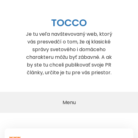
Skip
to
content
TOCCO
Je tu veľa navštevovaný web, ktorý
vás presvedčí o tom, že aj klasické
správy svetového i domáceho
charakteru môžu byť zábavné. A ak
by ste tu chceli publikovať svoje PR
články, určite je tu pre vás priestor.
Menu
WWW