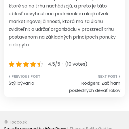
ktoré sa na trhu nachádzajú, a preto je táto
oblasť nevyhnutnou podmienkou akejkoľvek
marketingovej činnosti, ktorá ma za úlohu
zviditeľniť a udržať organizáciu v prostredí trhu
postavenom na základných princípoch ponuky
a dopytu.
4.5/5 - (10 votes)
Navigace
Štýl bývania
Rodgers: Začínam
pro
posledných deväť rokov
příspěvek
© Tocco.sk
Proudly powered by WordPress
|
Theme: Polite Grid by