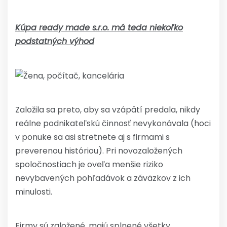
Kúpa ready made s.r.o. má teda niekoľko
podstatných výhod
Založila sa preto, aby sa vzápätí predala, nikdy
reálne podnikateľskú činnosť nevykonávala (hoci
v ponuke sa asi stretnete aj s firmami s
preverenou históriou). Pri novozaložených
spoločnostiach je oveľa menšie riziko
nevybavených pohľadávok a záväzkov z ich
minulosti.
Firmy sú založené, majú splnené všetky