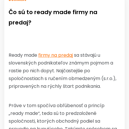
Čo sú to ready made firmy na
predaj?
Ready made
firmy na predaj
sa stávajú u
slovenských podnikateľov známym pojmom a
rastie po nich dopyt. Najčastejšie po
spoločnostiach s ručením obmedzeným (s.r.o.),
pripravených na rýchly štart podnikania.
Práve v tom spočíva obľúbenosť a princíp
„ready made“, teda sú to predzaložené
spoločnosti, ktorých obchodný podiel sa
prevedie na kupujúceho. Takýmto spôsobom sa