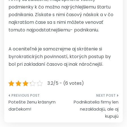
podmienky k čo možno najrýchlejšiemu štartu
podnikania. Získate s nimi časový náskok a v čo
najkratšom čase sa s nimi môžete venovať
tomuto najpodstatnejšiemu- podnikaniu.
A oceniteľné je samozrejme aj skrátenie si
byrokratických povinností, ktorých postup by
bol pri zakladaní časovo aj inak náročnejší.
3.2/5 - (6 votes)
Navigace
Potešte ženu krásnym
Podnikatelia firmy len
pro
darčekom!
nezakladajú, ale aj
příspěvek
kupujú