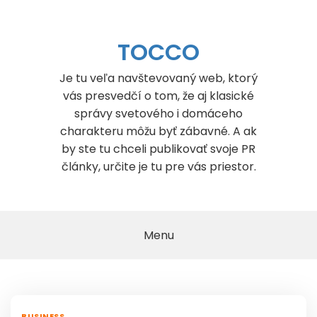
Skip
to
content
TOCCO
Je tu veľa navštevovaný web, ktorý
vás presvedčí o tom, že aj klasické
správy svetového i domáceho
charakteru môžu byť zábavné. A ak
by ste tu chceli publikovať svoje PR
články, určite je tu pre vás priestor.
Menu
BUSINESS