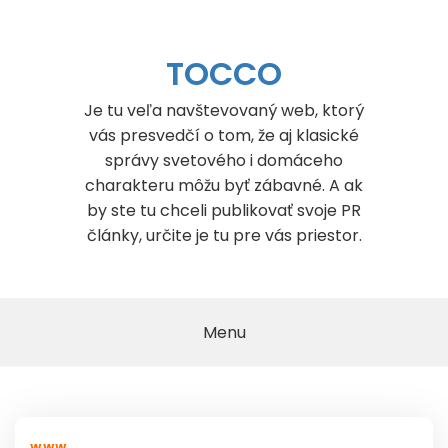
Skip
to
content
TOCCO
Je tu veľa navštevovaný web, ktorý
vás presvedčí o tom, že aj klasické
správy svetového i domáceho
charakteru môžu byť zábavné. A ak
by ste tu chceli publikovať svoje PR
články, určite je tu pre vás priestor.
Menu
WWW