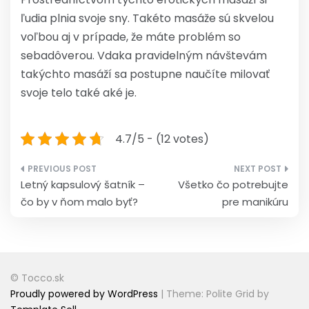
ľudia plnia svoje sny. Takéto masáže sú skvelou
voľbou aj v prípade, že máte problém so
sebadôverou. Vdaka pravidelným návštevám
takýchto masáží sa postupne naučíte milovať
svoje telo také aké je.
4.7/5 - (12 votes)
Navigace
Letný kapsulový šatník –
Všetko čo potrebujte
pro
čo by v ňom malo byť?
pre manikúru
příspěvek
© Tocco.sk
Proudly powered by WordPress
|
Theme: Polite Grid by