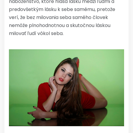
náboženstvo, ktoré hlása lásku medzi ľudmi a
predovšetkým lásku k sebe samému, pretože
verí, že bez milovania seba samého človek
nemôže plnohodnotnou a skutočnou láskou
milovať ľudí vôkol seba.