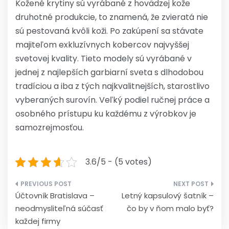
Kožené krytiny sú vyrábané z hovädzej kože
druhotné produkcie, to znamená, že zvieratá nie
sú pestovaná kvôli koži. Po zakúpení sa stávate
majiteľom exkluzívnych kobercov najvyššej
svetovej kvality. Tieto modely sú vyrábané v
jednej z najlepších garbiarní sveta s dlhodobou
tradíciou a iba z tých najkvalitnejších, starostlivo
vyberaných surovín. Veľký podiel ručnej práce a
osobného prístupu ku každému z výrobkov je
samozrejmosťou.
3.6/5 - (5 votes)
Navigace
Účtovník Bratislava –
Letný kapsulový šatník –
pro
neodmysliteľná súčasť
čo by v ňom malo byť?
příspěvek
každej firmy