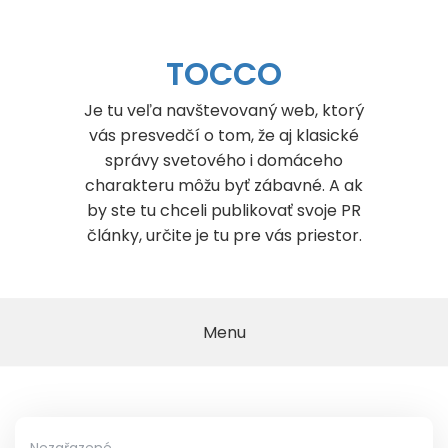
Skip
to
content
TOCCO
Je tu veľa navštevovaný web, ktorý
vás presvedčí o tom, že aj klasické
správy svetového i domáceho
charakteru môžu byť zábavné. A ak
by ste tu chceli publikovať svoje PR
články, určite je tu pre vás priestor.
Menu