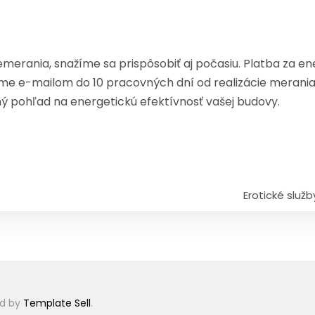
rania, snažíme sa prispôsobiť aj počasiu. Platba za ene
me e-mailom do 10 pracovných dní od realizácie merania.
ný pohľad na energetickú efektívnosť vašej budovy.
Erotické služ
id by
Template Sell
.