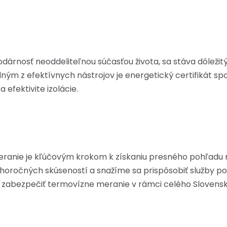
odárnosť neoddeliteľnou súčasťou života, sa stáva dôlež
dným z efektívnych nástrojov je energetický certifikát 
 efektivite izolácie.
eranie je kľúčovým krokom k získaniu presného pohľadu n
lhoročných skúseností a snažíme sa prispôsobiť služby po
 zabezpečiť termovízne meranie v rámci celého Slovensk