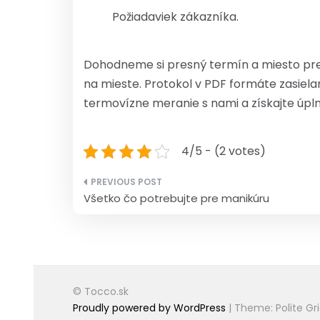
Požiadaviek zákazníka.
Dohodneme si presný termín a miesto preme
na mieste. Protokol v PDF formáte zasiela
termovízne meranie s nami a získajte úpl
4/5 - (2 votes)
Navigace
Všetko čo potrebujte pre manikúru
pro
příspěvek
© Tocco.sk
Proudly powered by WordPress
|
Theme: Polite Gr