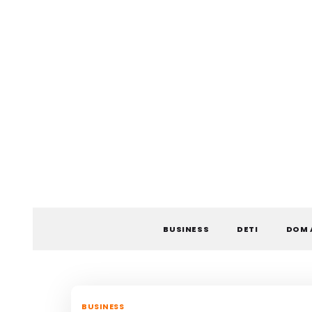
Skip
to
content
BUSINESS
DETI
DOM 
BUSINESS